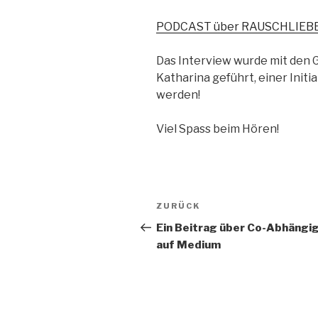
PODCAST über RAUSCHLIEB
Das Interview wurde mit den
Katharina geführt, einer Initi
werden!
Viel Spass beim Hören!
Beitragsnavigation
ZURÜCK
Vorheriger
Beitrag
Ein Beitrag über Co-Abhängi
auf Medium