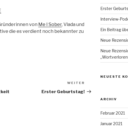
Erster Geburts
E
Interview-Pod
 Gründerinnen von
Me I Sober
, Vlada und
Ein Beitrag ü
ative die es verdient noch bekannter zu
Neue Rezensi
Neue Rezensio
„Wortverloren
NEUESTE K
WEITER
Nächster
Beitrag
gkeit
Erster Geburtstag!
ARCHIV
Februar 2021
Januar 2021