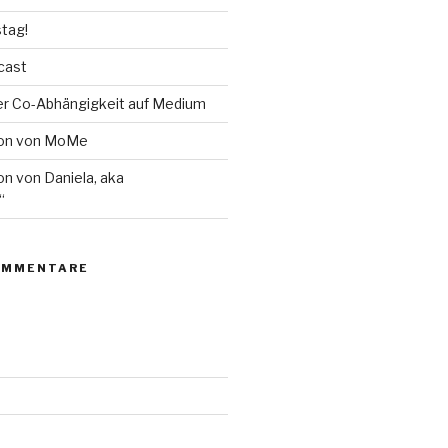
tag!
cast
ber Co-Abhängigkeit auf Medium
on von MoMe
n von Daniela, aka
“
OMMENTARE