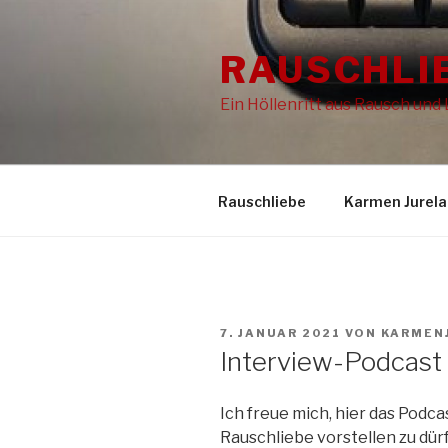
Zum
Inhalt
RAUSCHLI
springen
Ein Höllenritt aus Rausch und
Rauschliebe
Karmen Jurela
VERÖFFENTLICHT
7. JANUAR 2021
VON
KARMEN
AM
Interview-Podcast
Ich freue mich, hier das Podc
Rauschliebe vorstellen zu dür