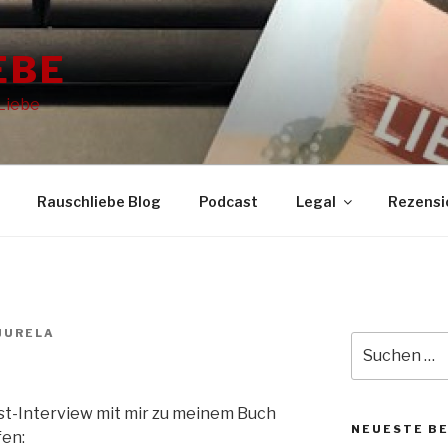
EBE
 Liebe
Rauschliebe Blog
Podcast
Legal
Rezensi
JURELA
Suche
nach:
ast-Interview mit mir zu meinem Buch
NEUESTE B
fen: